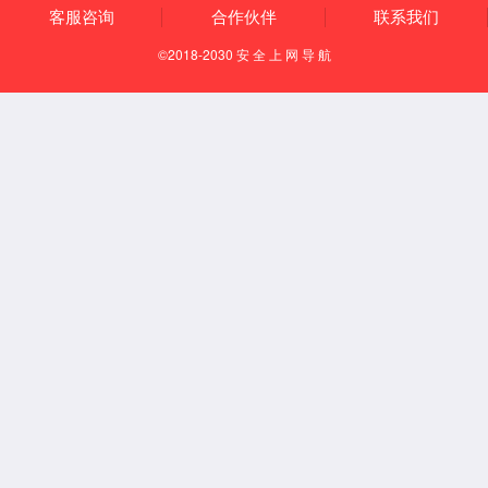
China
Global
软件与数字技术
服务
咨询与解决方案