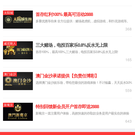
方网站
股票代码 301236