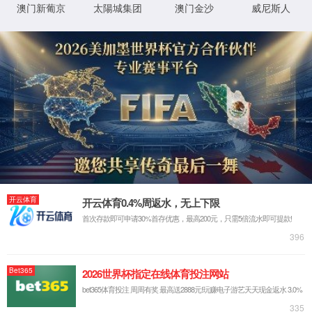
国区)股
份有限
公司-官